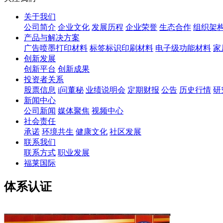
关于我们
公司简介
企业文化
发展历程
企业荣誉
生态合作
组织架
产品与解决方案
广告喷墨打印材料
标签标识印刷材料
电子级功能材料
家
创新发展
创新平台
创新成果
投资者关系
股票信息
i问董秘
业绩说明会
定期财报
公告
历史行情
研
新闻中心
公司新闻
媒体聚焦
视频中心
社会责任
承诺
环境共生
健康文化
社区发展
联系我们
联系方式
职业发展
福莱国际
体系认证