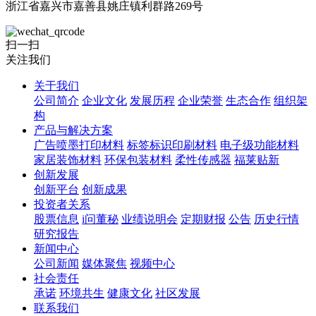
浙江省嘉兴市嘉善县姚庄镇利群路269号
扫一扫
关注我们
关于我们
公司简介
企业文化
发展历程
企业荣誉
生态合作
组织架
构
产品与解决方案
广告喷墨打印材料
标签标识印刷材料
电子级功能材料
家居装饰材料
环保包装材料
柔性传感器
福莱贴新
创新发展
创新平台
创新成果
投资者关系
股票信息
i问董秘
业绩说明会
定期财报
公告
历史行情
研究报告
新闻中心
公司新闻
媒体聚焦
视频中心
社会责任
承诺
环境共生
健康文化
社区发展
联系我们