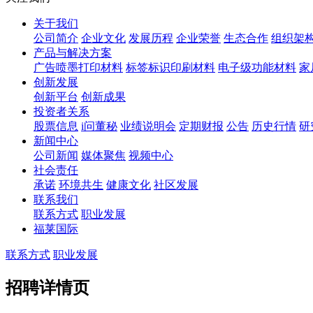
关于我们
公司简介
企业文化
发展历程
企业荣誉
生态合作
组织架
产品与解决方案
广告喷墨打印材料
标签标识印刷材料
电子级功能材料
家
创新发展
创新平台
创新成果
投资者关系
股票信息
i问董秘
业绩说明会
定期财报
公告
历史行情
研
新闻中心
公司新闻
媒体聚焦
视频中心
社会责任
承诺
环境共生
健康文化
社区发展
联系我们
联系方式
职业发展
福莱国际
联系方式
职业发展
招聘详情页