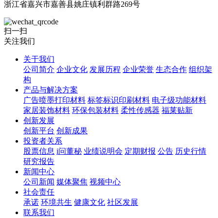
浙江省嘉兴市嘉善县姚庄镇利群路269号
扫一扫
关注我们
关于我们
公司简介
企业文化
发展历程
企业荣誉
生态合作
组织架
构
产品与解决方案
广告喷墨打印材料
标签标识印刷材料
电子级功能材料
家居装饰材料
环保包装材料
柔性传感器
福莱贴新
创新发展
创新平台
创新成果
投资者关系
股票信息
i问董秘
业绩说明会
定期财报
公告
历史行情
研究报告
新闻中心
公司新闻
媒体聚焦
视频中心
社会责任
承诺
环境共生
健康文化
社区发展
联系我们