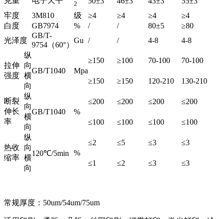
克重
电子天平
50±3
46±3
43±3
55±3
2
牢度
3M810
级
≥4
≥4
≥4
≥4
白度
GB7974
%
/
/
80±5
≥80
GB/T-
光泽度
Gu
/
/
4-8
4-8
9754（60°）
纵
≥150
≥100
70-100
70-100
拉伸
向
GB/T1040
Mpa
强度
横
≥150
≥150
120-210
130-210
向
纵
断裂
≤200
≤200
≤200
≤200
向
伸长
GB/T1040
%
横
率
≤100
≤100
≤100
≤100
向
纵
≤2
≤5
≤3
≤3
热收
向
%
120℃/5min
缩率
横
≤1
≤2
≤3
≤3
向
常规厚度：50um/54um/75um