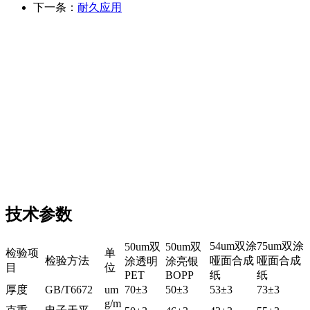
下一条：
耐久应用
技术参数
54um双涂
75um双涂
50um双
50um双
检验项
单
检验方法
哑面合成
哑面合成
涂透明
涂亮银
目
位
PET
BOPP
纸
纸
厚度
GB/T6672
um
70±3
50±3
53±3
73±3
g/m