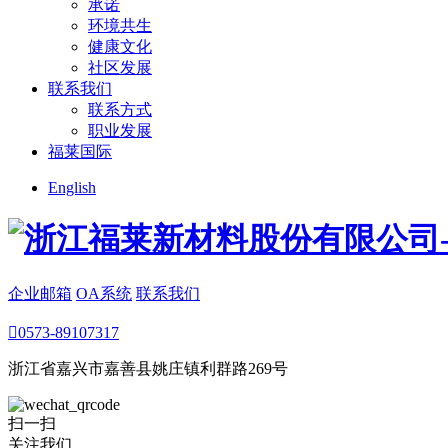
承诺
环境共生
健康文化
社区发展
联系我们
联系方式
职业发展
福莱国际
English
企业邮箱
OA系统
联系我们

0573-89107317
浙江省嘉兴市嘉善县姚庄镇利群路269号
扫一扫
关注我们