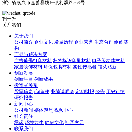
浙江省嘉兴市嘉善县姚庄镇利群路269号
扫一扫
关注我们
关于我们
公司简介
企业文化
发展历程
企业荣誉
生态合作
组织架
构
产品与解决方案
广告喷墨打印材料
标签标识印刷材料
电子级功能材料
家居装饰材料
环保包装材料
柔性传感器
福莱贴新
创新发展
创新平台
创新成果
投资者关系
股票信息
i问董秘
业绩说明会
定期财报
公告
历史行情
研究报告
新闻中心
公司新闻
媒体聚焦
视频中心
社会责任
承诺
环境共生
健康文化
社区发展
联系我们