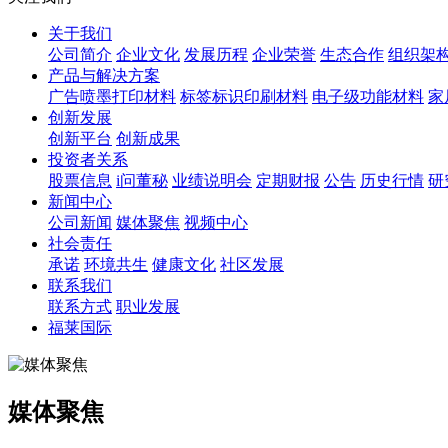
关于我们
公司简介
企业文化
发展历程
企业荣誉
生态合作
组织架
产品与解决方案
广告喷墨打印材料
标签标识印刷材料
电子级功能材料
家
创新发展
创新平台
创新成果
投资者关系
股票信息
i问董秘
业绩说明会
定期财报
公告
历史行情
研
新闻中心
公司新闻
媒体聚焦
视频中心
社会责任
承诺
环境共生
健康文化
社区发展
联系我们
联系方式
职业发展
福莱国际
媒体聚焦