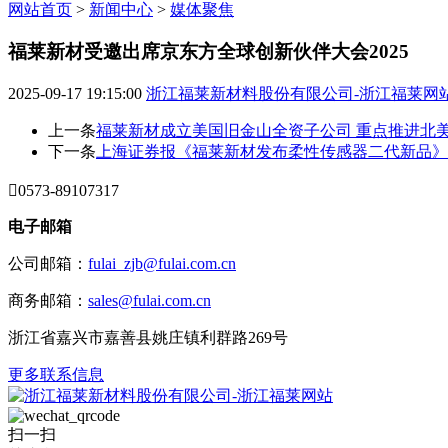
网站首页
>
新闻中心
>
媒体聚焦
福莱新材受邀出席京东方全球创新伙伴大会2025
2025-09-17 19:15:00
浙江福莱新材料股份有限公司-浙江福莱网
上一条
福莱新材成立美国旧金山全资子公司 重点推进北
下一条
上海证券报《福莱新材发布柔性传感器二代新品》

0573-89107317
电子邮箱
公司邮箱：
fulai_zjb@fulai.com.cn
商务邮箱：
sales@fulai.com.cn
浙江省嘉兴市嘉善县姚庄镇利群路269号
更多联系信息
扫一扫