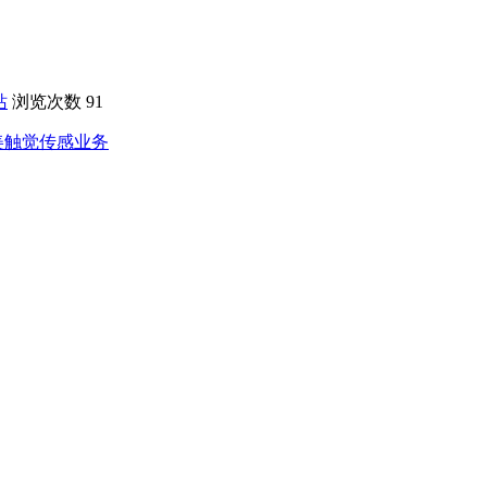
站
浏览次数
91
美触觉传感业务