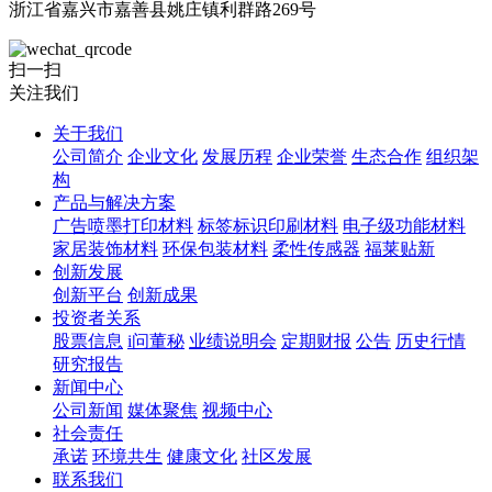
浙江省嘉兴市嘉善县姚庄镇利群路269号
扫一扫
关注我们
关于我们
公司简介
企业文化
发展历程
企业荣誉
生态合作
组织架
构
产品与解决方案
广告喷墨打印材料
标签标识印刷材料
电子级功能材料
家居装饰材料
环保包装材料
柔性传感器
福莱贴新
创新发展
创新平台
创新成果
投资者关系
股票信息
i问董秘
业绩说明会
定期财报
公告
历史行情
研究报告
新闻中心
公司新闻
媒体聚焦
视频中心
社会责任
承诺
环境共生
健康文化
社区发展
联系我们