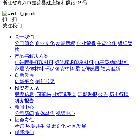
浙江省嘉兴市嘉善县姚庄镇利群路269号
扫一扫
关注我们
关于我们
公司简介
企业文化
发展历程
企业荣誉
生态合作
组织架
构
产品与解决方案
广告喷墨打印材料
标签标识印刷材料
电子级功能材料
家居装饰材料
环保包装材料
柔性传感器
福莱贴新
创新发展
创新平台
创新成果
投资者关系
股票信息
i问董秘
业绩说明会
定期财报
公告
历史行情
研究报告
新闻中心
公司新闻
媒体聚焦
视频中心
社会责任
承诺
环境共生
健康文化
社区发展
联系我们