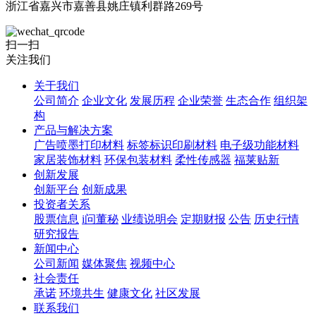
浙江省嘉兴市嘉善县姚庄镇利群路269号
扫一扫
关注我们
关于我们
公司简介
企业文化
发展历程
企业荣誉
生态合作
组织架
构
产品与解决方案
广告喷墨打印材料
标签标识印刷材料
电子级功能材料
家居装饰材料
环保包装材料
柔性传感器
福莱贴新
创新发展
创新平台
创新成果
投资者关系
股票信息
i问董秘
业绩说明会
定期财报
公告
历史行情
研究报告
新闻中心
公司新闻
媒体聚焦
视频中心
社会责任
承诺
环境共生
健康文化
社区发展
联系我们