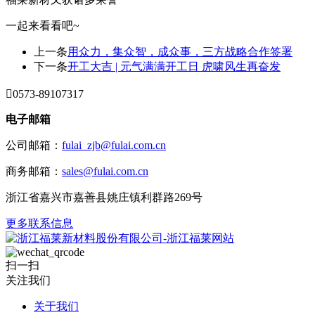
一起来看看吧~
上一条
用众力，集众智，成众事，三方战略合作签署
下一条
开工大吉 | 元气满满开工日 虎啸风生再奋发

0573-89107317
电子邮箱
公司邮箱：
fulai_zjb@fulai.com.cn
商务邮箱：
sales@fulai.com.cn
浙江省嘉兴市嘉善县姚庄镇利群路269号
更多联系信息
扫一扫
关注我们
关于我们