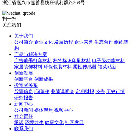
浙江省嘉兴市嘉善县姚庄镇利群路269号
扫一扫
关注我们
关于我们
公司简介
企业文化
发展历程
企业荣誉
生态合作
组织架
构
产品与解决方案
广告喷墨打印材料
标签标识印刷材料
电子级功能材料
家居装饰材料
环保包装材料
柔性传感器
福莱贴新
创新发展
创新平台
创新成果
投资者关系
股票信息
i问董秘
业绩说明会
定期财报
公告
历史行情
研究报告
新闻中心
公司新闻
媒体聚焦
视频中心
社会责任
承诺
环境共生
健康文化
社区发展
联系我们