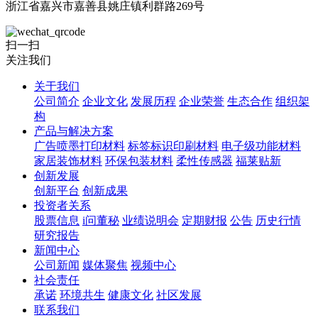
浙江省嘉兴市嘉善县姚庄镇利群路269号
扫一扫
关注我们
关于我们
公司简介
企业文化
发展历程
企业荣誉
生态合作
组织架
构
产品与解决方案
广告喷墨打印材料
标签标识印刷材料
电子级功能材料
家居装饰材料
环保包装材料
柔性传感器
福莱贴新
创新发展
创新平台
创新成果
投资者关系
股票信息
i问董秘
业绩说明会
定期财报
公告
历史行情
研究报告
新闻中心
公司新闻
媒体聚焦
视频中心
社会责任
承诺
环境共生
健康文化
社区发展
联系我们