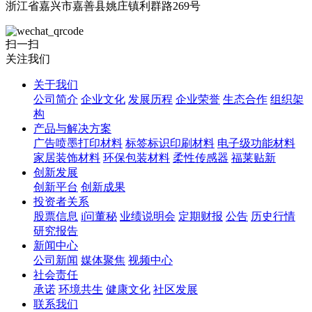
浙江省嘉兴市嘉善县姚庄镇利群路269号
扫一扫
关注我们
关于我们
公司简介
企业文化
发展历程
企业荣誉
生态合作
组织架
构
产品与解决方案
广告喷墨打印材料
标签标识印刷材料
电子级功能材料
家居装饰材料
环保包装材料
柔性传感器
福莱贴新
创新发展
创新平台
创新成果
投资者关系
股票信息
i问董秘
业绩说明会
定期财报
公告
历史行情
研究报告
新闻中心
公司新闻
媒体聚焦
视频中心
社会责任
承诺
环境共生
健康文化
社区发展
联系我们