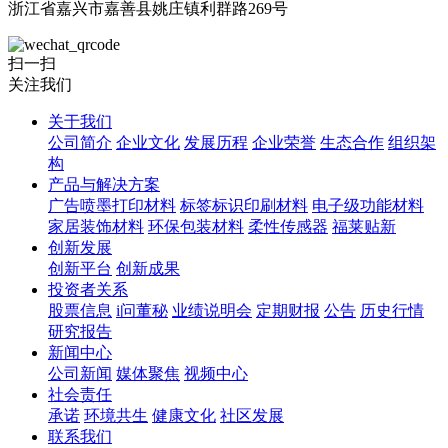
浙江省嘉兴市嘉善县姚庄镇利群路269号
扫一扫
关注我们
关于我们
公司简介
企业文化
发展历程
企业荣誉
生态合作
组织架
构
产品与解决方案
广告喷墨打印材料
标签标识印刷材料
电子级功能材料
家居装饰材料
环保包装材料
柔性传感器
福莱贴新
创新发展
创新平台
创新成果
投资者关系
股票信息
i问董秘
业绩说明会
定期财报
公告
历史行情
研究报告
新闻中心
公司新闻
媒体聚焦
视频中心
社会责任
承诺
环境共生
健康文化
社区发展
联系我们