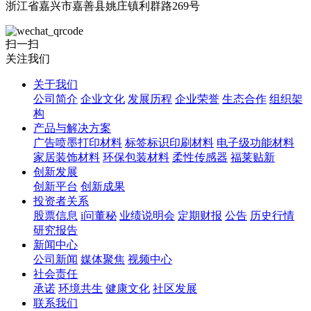
浙江省嘉兴市嘉善县姚庄镇利群路269号
扫一扫
关注我们
关于我们
公司简介
企业文化
发展历程
企业荣誉
生态合作
组织架
构
产品与解决方案
广告喷墨打印材料
标签标识印刷材料
电子级功能材料
家居装饰材料
环保包装材料
柔性传感器
福莱贴新
创新发展
创新平台
创新成果
投资者关系
股票信息
i问董秘
业绩说明会
定期财报
公告
历史行情
研究报告
新闻中心
公司新闻
媒体聚焦
视频中心
社会责任
承诺
环境共生
健康文化
社区发展
联系我们