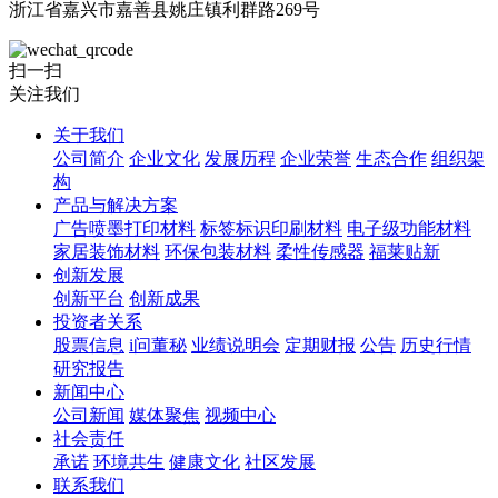
浙江省嘉兴市嘉善县姚庄镇利群路269号
扫一扫
关注我们
关于我们
公司简介
企业文化
发展历程
企业荣誉
生态合作
组织架
构
产品与解决方案
广告喷墨打印材料
标签标识印刷材料
电子级功能材料
家居装饰材料
环保包装材料
柔性传感器
福莱贴新
创新发展
创新平台
创新成果
投资者关系
股票信息
i问董秘
业绩说明会
定期财报
公告
历史行情
研究报告
新闻中心
公司新闻
媒体聚焦
视频中心
社会责任
承诺
环境共生
健康文化
社区发展
联系我们