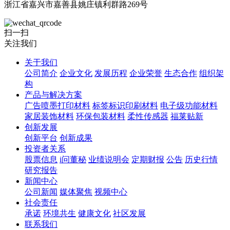
浙江省嘉兴市嘉善县姚庄镇利群路269号
扫一扫
关注我们
关于我们
公司简介
企业文化
发展历程
企业荣誉
生态合作
组织架
构
产品与解决方案
广告喷墨打印材料
标签标识印刷材料
电子级功能材料
家居装饰材料
环保包装材料
柔性传感器
福莱贴新
创新发展
创新平台
创新成果
投资者关系
股票信息
i问董秘
业绩说明会
定期财报
公告
历史行情
研究报告
新闻中心
公司新闻
媒体聚焦
视频中心
社会责任
承诺
环境共生
健康文化
社区发展
联系我们